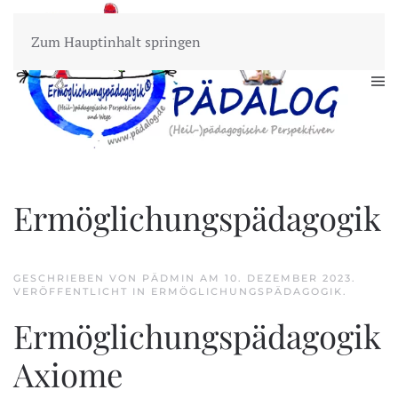
Zum Hauptinhalt springen
Ermöglichungspädagogik
GESCHRIEBEN VON PÄDMIN AM
10. DEZEMBER 2023
.
VERÖFFENTLICHT IN
ERMÖGLICHUNGSPÄDAGOGIK
.
Ermöglichungspädagogik
Axiome